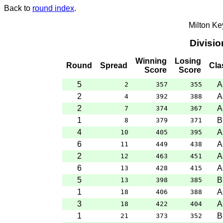
Back to
round index
.
Milton K
Divisi
Winning
Losing
Round
Spread
Cla
Score
Score
5
A
2
357
355
2
A
4
392
388
2
A
7
374
367
1
B
8
379
371
4
A
10
405
395
6
A
11
449
438
2
A
12
463
451
6
A
13
428
415
5
B
13
398
385
1
A
18
406
388
3
A
18
422
404
1
B
21
373
352