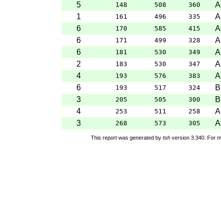
5
A
148
508
360
1
A
161
496
335
6
A
170
585
415
6
A
171
499
328
6
A
181
530
349
2
A
183
530
347
4
A
193
576
383
6
B
193
517
324
3
B
205
505
300
4
A
253
511
258
3
A
268
573
305
This report was generated by
tsh
version 3.340. For m