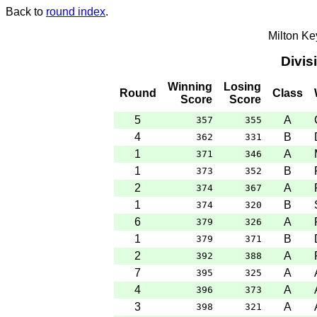
Back to
round index
.
Milton K
Divis
Winning
Losing
Round
Class
Score
Score
5
A
357
355
4
B
362
331
1
A
371
346
1
B
373
352
2
A
374
367
1
B
374
320
6
A
379
326
1
B
379
371
2
A
392
388
7
A
395
325
4
A
396
373
3
A
398
321