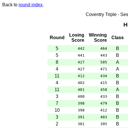
Back to
round index
.
Coventry Triple - S
H
Losing
Winning
Round
Class
Score
Score
5
B
442
464
5
B
441
443
8
A
427
505
4
A
427
471
11
B
412
434
4
B
402
415
11
A
401
458
3
B
400
433
7
B
398
479
10
B
398
412
3
B
391
403
2
B
381
395