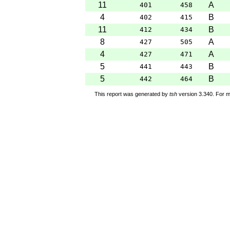
11
A
401
458
4
B
402
415
11
B
412
434
8
A
427
505
4
A
427
471
5
B
441
443
5
B
442
464
This report was generated by
tsh
version 3.340. For m