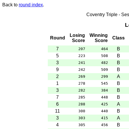
Back to
round index
.
Coventry Triple - S
L
Losing
Winning
Round
Class
Score
Score
7
B
207
464
5
B
223
508
3
B
241
482
9
B
242
509
2
A
269
299
1
B
278
545
3
B
282
384
7
B
285
448
6
A
288
425
11
B
300
440
3
A
303
415
4
B
305
456