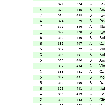
7
A
Le
371
374
4
B
An
373
445
7
B
Kw
374
489
4
B
Ra
374
529
7
A
Ste
376
386
1
B
Kw
377
378
6
B
Bob
380
489
8
A
Ca
381
407
5
A
Vin
382
522
3
B
Bob
384
401
5
B
An
386
406
1
A
Vin
387
434
1
A
Ca
388
441
5
B
Mo
389
491
5
B
Dam
389
499
8
B
Bob
390
431
4
A
Ca
396
469
2
A
Oli
398
443