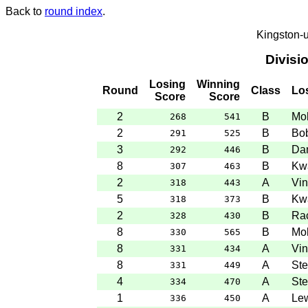
Back to
round index
.
Kingston-
Divisi
Losing
Winning
Round
Class
Lo
Score
Score
2
B
Mo
268
541
2
B
Bob
291
525
3
B
Dam
292
446
8
B
Kw
307
463
2
A
Vin
318
443
5
B
Kw
318
373
2
B
Ra
328
430
8
B
Mo
330
565
8
A
Vin
331
434
8
A
Ste
331
449
4
A
Ste
334
470
1
A
Le
336
450