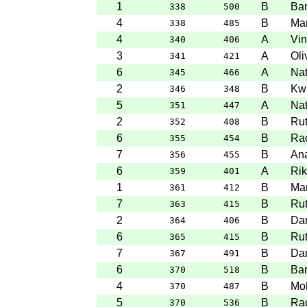
1
B
Bar
338
500
4
B
Mar
338
485
4
A
Vin
340
406
3
A
Oli
341
421
6
A
Nat
345
466
2
B
Kw
346
348
5
A
Nat
351
447
2
B
Rut
352
408
6
B
Ra
355
454
7
B
An
356
455
6
A
Rik
359
401
1
B
Mar
361
412
7
B
Rut
363
415
2
B
Dam
364
406
6
B
Rut
365
415
7
B
Dam
367
491
6
B
Bar
370
518
4
B
Mo
370
487
5
B
Ra
370
536