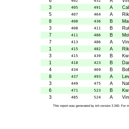
6
A
Vin
402
452
3
A
Ca
405
491
5
A
Rik
407
464
8
B
Mar
408
436
3
B
Rut
408
411
7
B
Mo
411
486
7
A
Vin
413
486
1
A
Rik
415
482
3
B
Kw
415
439
1
B
Dam
418
423
4
B
Bob
434
469
8
A
Le
437
493
3
A
Nat
449
475
6
B
Kw
471
523
3
A
Vin
485
524
This report was generated by
tsh
version 3.340. For m